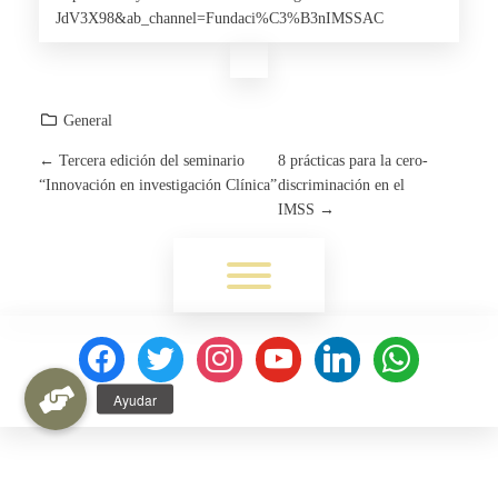
JdV3X98&ab_channel=Fundaci%C3%B3nIMSSAC
General
←
Tercera edición del seminario
8 prácticas para la cero-
P
“Innovación en investigación Clínica”
discriminación en el
IMSS
→
O
Toggle menu visibility.
S
T
facebook
twitter
instagram
youtube
linkedin
whatsapp
N
A
V