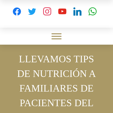
Skip
to
facebook
twitter
instagram
youtube
linkedin
whatsapp
content
Toggle menu visibility.
LLEVAMOS TIPS
DE NUTRICIÓN A
FAMILIARES DE
PACIENTES DEL