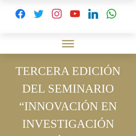
Skip
to
facebook
twitter
instagram
youtube
linkedin
whatsapp
content
Toggle menu visibility.
TERCERA EDICIÓN
DEL SEMINARIO
“INNOVACIÓN EN
INVESTIGACIÓN