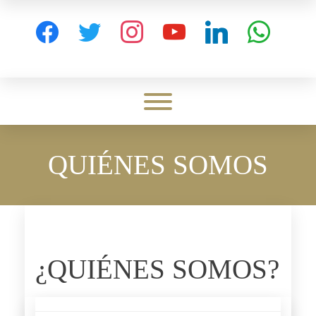
Skip
to
facebook
twitter
instagram
youtube
linkedin
whatsapp
content
Toggle menu visibility.
QUIÉNES SOMOS
¿QUIÉNES SOMOS?