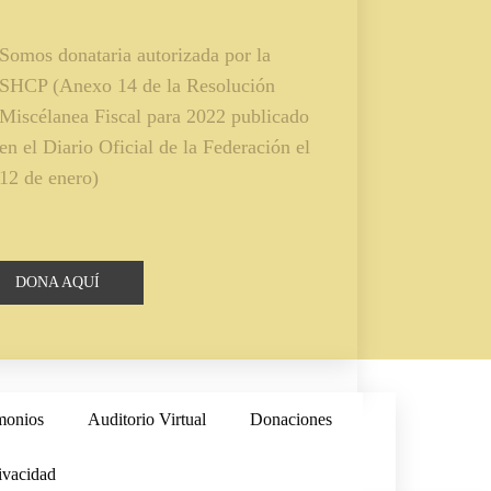
Somos donataria autorizada por la
SHCP (Anexo 14 de la Resolución
Miscélanea Fiscal para 2022 publicado
en el Diario Oficial de la Federación el
12 de enero)
DONA AQUÍ
monios
Auditorio Virtual
Donaciones
ivacidad