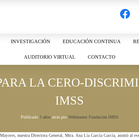
facebook
t
INVESTIGACIÓN
EDUCACIÓN CONTINUA
RE
AUDITORIO VIRTUAL
CONTACTO
PARA LA CERO-DISCRIM
IMSS
Publicado
3 años
atrás
por 
Webmaster Fundación IMSS
sMayores
, nuestra Directora General, Mtra.
Ana Lía García García
, asistió al e