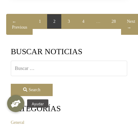
←
1
2
3
4
…
28
Next
Previous
→
BUSCAR NOTICIAS
Search
CATEGORÍAS
General