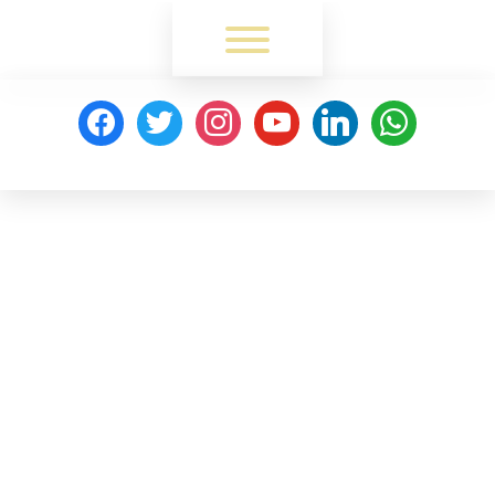
Toggle menu visibility.
facebook
twitter
instagram
youtube
linkedin
whatsapp