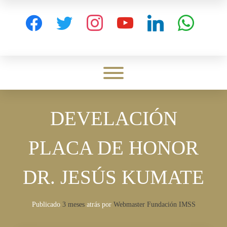
Skip
to
facebook
twitter
instagram
youtube
linkedin
whatsapp
content
Toggle menu visibility.
DEVELACIÓN
PLACA DE HONOR
DR. JESÚS KUMATE
Publicado
3 meses
atrás
por 
Webmaster Fundación IMSS