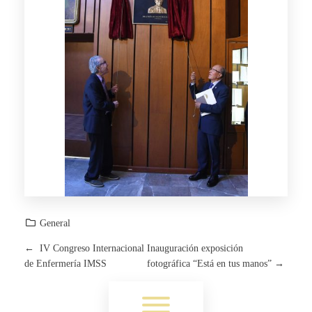
General
←
IV Congreso Internacional
Inauguración exposición
P
de Enfermería IMSS
fotográfica “Está en tus manos”
→
O
Toggle menu visibility.