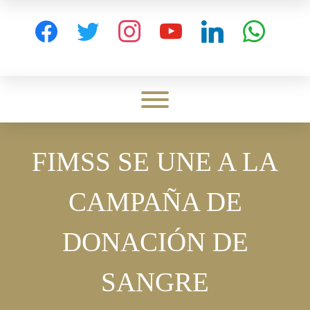
Skip
to
facebook
twitter
instagram
youtube
linkedin
whatsapp
content
Toggle menu visibility.
FIMSS SE UNE A LA
CAMPAÑA DE
DONACIÓN DE
SANGRE