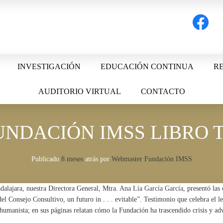
facebook
t
INVESTIGACIÓN
EDUCACIÓN CONTINUA
RE
AUDITORIO VIRTUAL
CONTACTO
UNDACIÓN IMSS LIBRO 
Publicado
8 meses
atrás
por 
Webmaster Fundación IMSS
dalajara, nuestra Directora General, Mtra.
Ana Lía García García
, presentó las
l Consejo Consultivo, un futuro in . . . evitable”. Testimonio que celebra el le
humanista; en sus páginas relatan cómo la Fundación ha trascendido crisis y ad