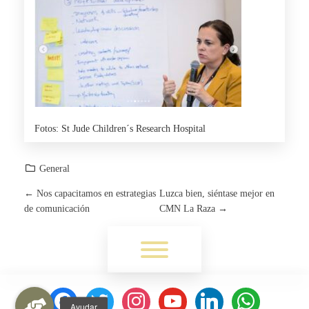
Fotos: St Jude Children´s Research Hospital
General
←
Nos capacitamos en estrategias
Luzca bien, siéntase mejor en
P
de comunicación
CMN La Raza
→
O
Toggle menu visibility.
S
T
facebook
twitter
instagram
youtube
linkedin
whatsapp