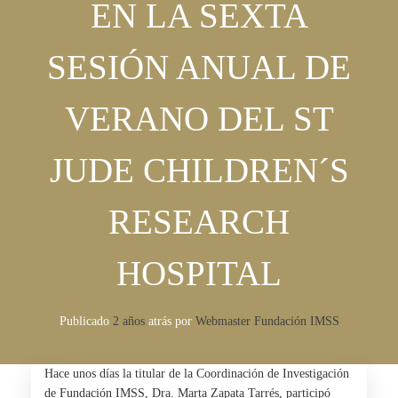
EN LA SEXTA
SESIÓN ANUAL DE
VERANO DEL ST
JUDE CHILDREN´S
RESEARCH
HOSPITAL
Publicado
2 años
atrás
por 
Webmaster Fundación IMSS
Hace unos días la titular de la Coordinación de Investigación
de Fundación IMSS, Dra. Marta Zapata Tarrés, participó