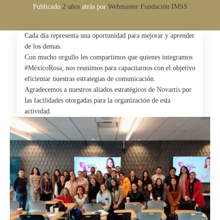
Publicado
2 años
atrás
por 
Webmaster Fundación IMSS
Cada día representa una oportunidad para mejorar y aprender
de los demas.
Con mucho orgullo les compartimos que quienes integramos
#MéxicoRosa
, nos reunimos para capacitarnos con el objetivo
eficientar nuestras estrategias de comunicación.
Agradecemos a nuestros aliados estratégicos de
Novartis
por
las facilidades otorgadas para la organización de esta
actividad.