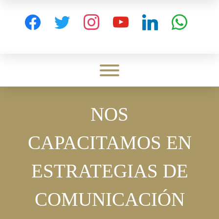
Skip
to
facebook
twitter
instagram
youtube
linkedin
whatsapp
content
Toggle menu visibility.
NOS
CAPACITAMOS EN
ESTRATEGIAS DE
COMUNICACIÓN