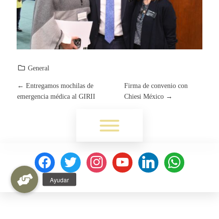
General
←
Entregamos mochilas de
Firma de convenio con
P
emergencia médica al GIRII
Chiesi México
→
O
Toggle menu visibility.
S
T
facebook
twitter
instagram
youtube
linkedin
whatsapp
N
A