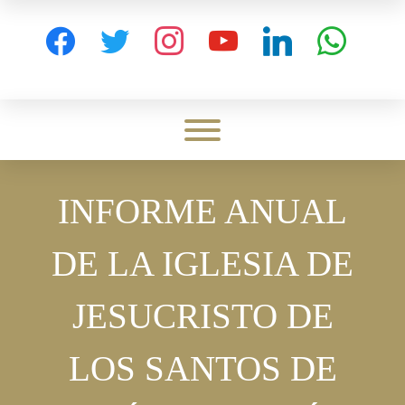
Skip
to
facebook
twitter
instagram
youtube
linkedin
whatsapp
content
Toggle menu visibility.
INFORME ANUAL
DE LA IGLESIA DE
JESUCRISTO DE
LOS SANTOS DE