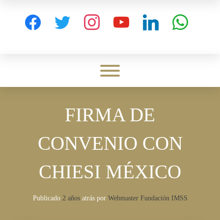
Skip
to
facebook
twitter
instagram
youtube
linkedin
whatsapp
content
Toggle menu visibility.
FIRMA DE
CONVENIO CON
CHIESI MÉXICO
Publicado
2 años
atrás
por 
Webmaster Fundación IMSS