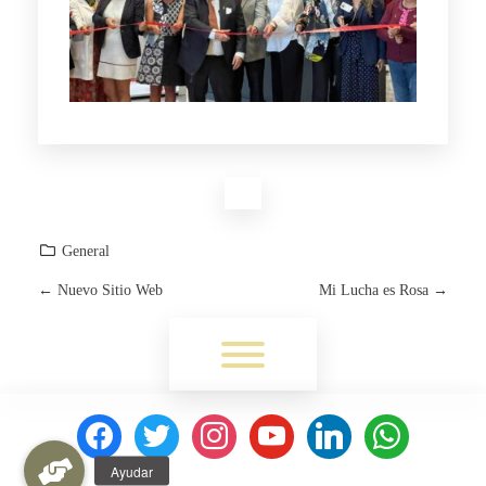
General
←
Nuevo Sitio Web
Mi Lucha es Rosa
→
P
Toggle menu visibility.
O
S
facebook
twitter
instagram
youtube
linkedin
whatsapp
T