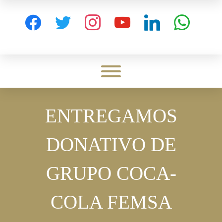
Skip
to
facebook
twitter
instagram
youtube
linkedin
whatsapp
content
Toggle menu visibility.
ENTREGAMOS
DONATIVO DE
GRUPO COCA-
COLA FEMSA