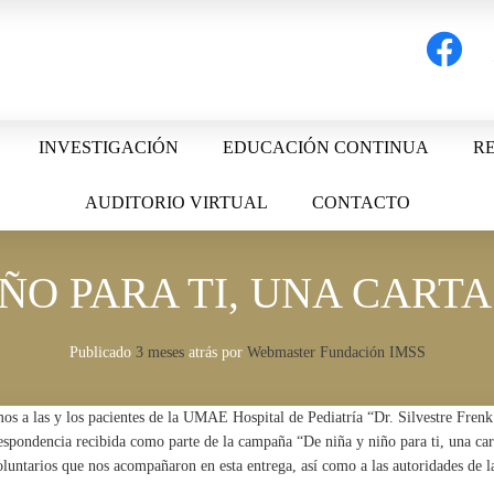
facebook
t
INVESTIGACIÓN
EDUCACIÓN CONTINUA
RE
AUDITORIO VIRTUAL
CONTACTO
IÑO PARA TI, UNA CART
Publicado
3 meses
atrás
por 
Webmaster Fundación IMSS
amos a las y los pacientes de la UMAE Hospital de Pediatría “Dr. Silvestre Fre
respondencia recibida como parte de la campaña “De niña y niño para ti, una ca
untarios que nos acompañaron en esta entrega, así como a las autoridades de l