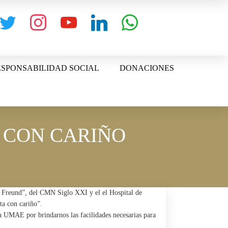
witter
instagram
youtube
linkedin
whatsapp
SPONSABILIDAD SOCIAL
DONACIONES
A CON CARIÑO
nk Freund”, del CMN Siglo XXI y el el Hospital de
rta con cariño”.
a UMAE por brindarnos las facilidades necesarias para