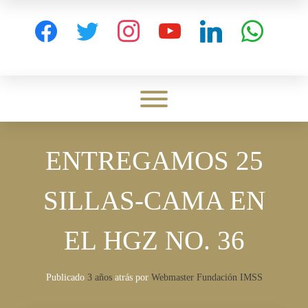
Skip
to
facebook
twitter
instagram
youtube
linkedin
whatsapp
content
Toggle menu visibility.
ENTREGAMOS 25
SILLAS-CAMA EN
EL HGZ NO. 36
Publicado
3 años
atrás
por 
Webmaster Fundación IMSS