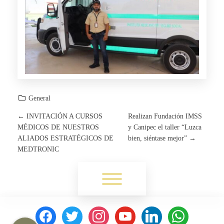
General
←
INVITACIÓN A CURSOS
Realizan Fundación IMSS
P
MÉDICOS DE NUESTROS
y Canipec el taller “Luzca
ALIADOS ESTRATÉGICOS DE
bien, siéntase mejor”
→
O
MEDTRONIC
S
Toggle menu visibility.
T
facebook
twitter
instagram
youtube
linkedin
whatsapp
N