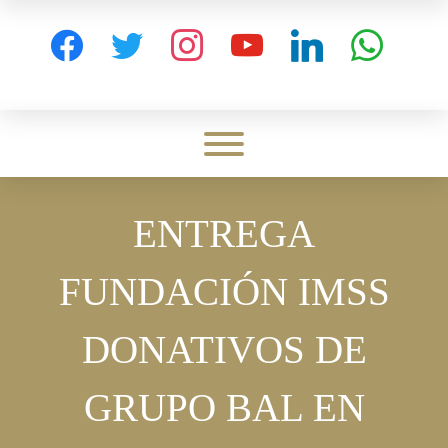
Skip
to
facebook
twitter
instagram
youtube
linkedin
whatsapp
content
Toggle menu visibility.
ENTREGA
FUNDACIÓN IMSS
DONATIVOS DE
GRUPO BAL EN