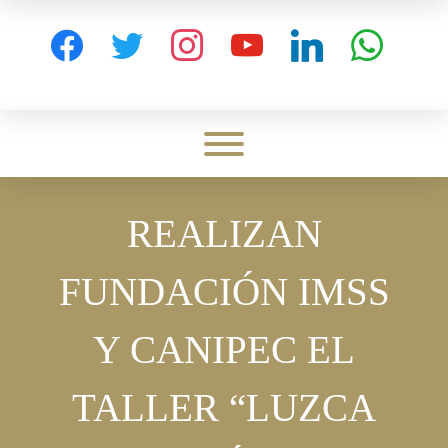
Skip
to
facebook
twitter
instagram
youtube
linkedin
whatsapp
content
Toggle menu visibility.
REALIZAN
FUNDACIÓN IMSS
Y CANIPEC EL
TALLER “LUZCA