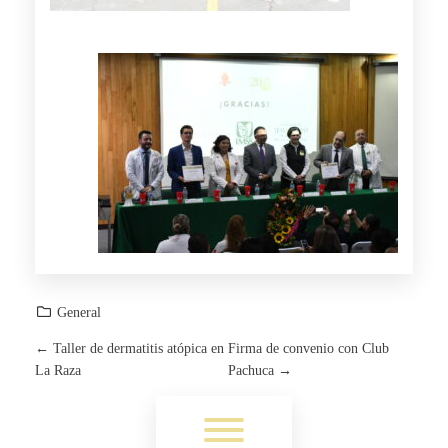
General
←
Taller de dermatitis atópica en
Firma de convenio con Club
P
La Raza
Pachuca
→
O
Toggle menu visibility.