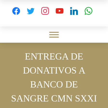
Skip
to
facebook
twitter
instagram
youtube
linkedin
whatsapp
content
Toggle menu visibility.
ENTREGA DE
DONATIVOS A
BANCO DE
SANGRE CMN SXXI