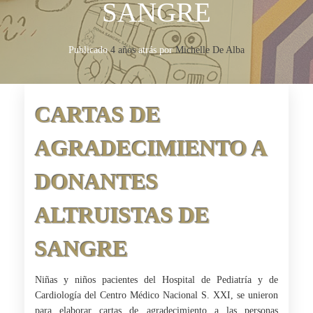
SANGRE
Publicado
4 años
atrás
por 
Michelle De Alba
CARTAS DE
AGRADECIMIENTO A
DONANTES
ALTRUISTAS DE
SANGRE
Niñas y niños pacientes del Hospital de Pediatría y de
Cardiología del Centro Médico Nacional S. XXI, se unieron
para elaborar cartas de agradecimiento a las personas