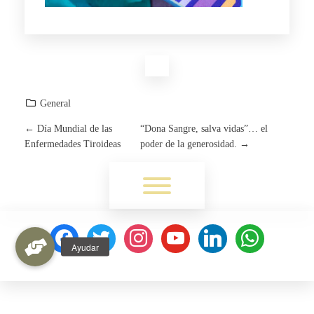
General
←
Día Mundial de las
“Dona Sangre, salva vidas”… el
P
Enfermedades Tiroideas
poder de la generosidad.
→
O
Toggle menu visibility.
S
T
facebook
twitter
instagram
youtube
linkedin
whatsapp
N
A