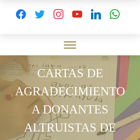
Skip
to
facebook
twitter
instagram
youtube
linkedin
whatsapp
content
Toggle menu visibility.
CARTAS DE
AGRADECIMIENTO
A DONANTES
ALTRUISTAS DE