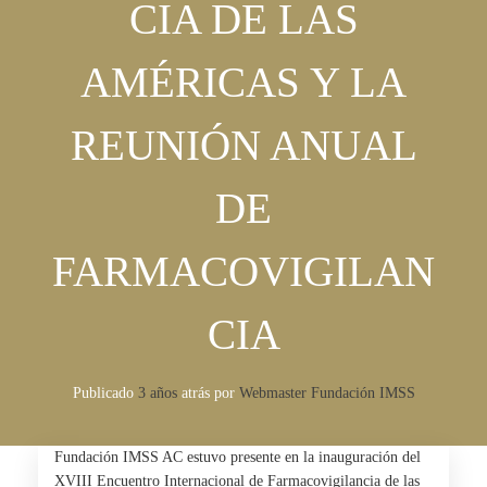
CIA DE LAS
AMÉRICAS Y LA
REUNIÓN ANUAL
DE
FARMACOVIGILAN
CIA
Publicado
3 años
atrás
por 
Webmaster Fundación IMSS
Fundación IMSS AC estuvo presente en la inauguración del
XVIII Encuentro Internacional de Farmacovigilancia de las