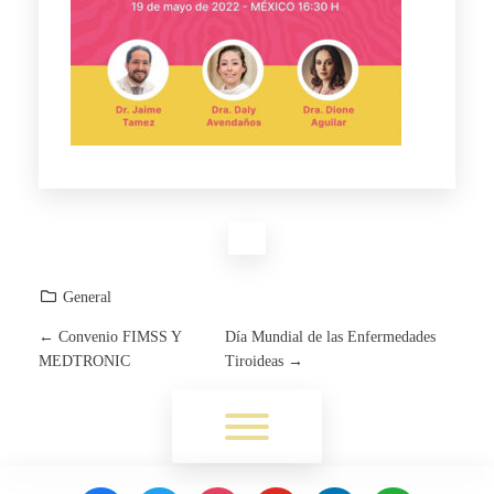
General
←
Convenio FIMSS Y
Día Mundial de las Enfermedades
P
MEDTRONIC
Tiroideas
→
O
Toggle menu visibility.
S