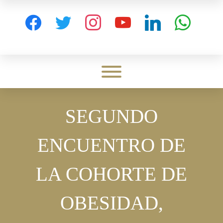
Skip
to
facebook
twitter
instagram
youtube
linkedin
whatsapp
content
Toggle menu visibility.
SEGUNDO
ENCUENTRO DE
LA COHORTE DE
OBESIDAD,