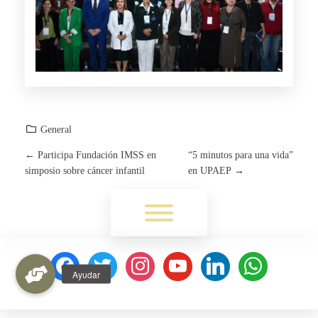
General
←
Participa Fundación IMSS en
“5 minutos para una vida”
P
simposio sobre cáncer infantil
en UPAEP
→
O
Toggle menu visibility.
S
T
facebook
twitter
instagram
youtube
linkedin
whatsapp
N