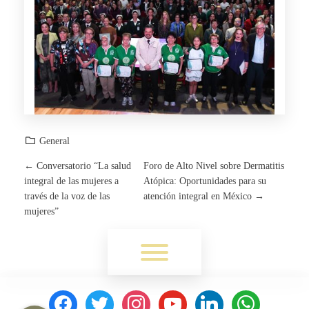
General
←
Conversatorio “La salud
Foro de Alto Nivel sobre Dermatitis
P
integral de las mujeres a
Atópica: Oportunidades para su
través de la voz de las
atención integral en México
→
O
mujeres”
S
Toggle menu visibility.
T
facebook
twitter
instagram
youtube
linkedin
whatsapp
N