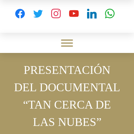
Skip
to
facebook
twitter
instagram
youtube
linkedin
whatsapp
content
Toggle menu visibility.
PRESENTACIÓN
DEL DOCUMENTAL
“TAN CERCA DE
LAS NUBES”