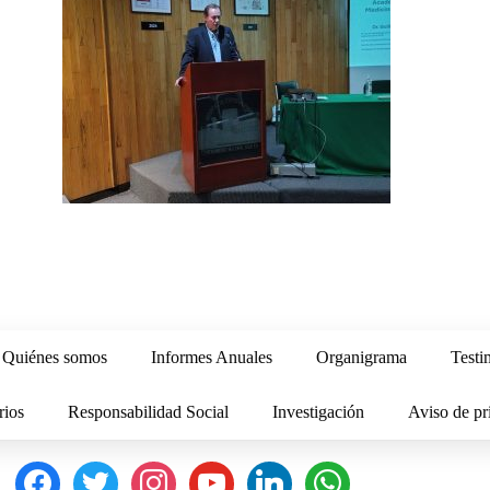
Quiénes somos
Informes Anuales
Organigrama
Testi
rios
Responsabilidad Social
Investigación
Aviso de pr
facebook
twitter
instagram
youtube
linkedin
whatsapp