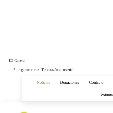
General
←
Entregamos cartas “De corazón a corazón”
P
Noticias
Donaciones
Contacto
O
S
Volunta
T