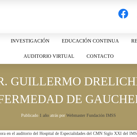
facebook
t
INVESTIGACIÓN
EDUCACIÓN CONTINUA
RE
AUDITORIO VIRTUAL
CONTACTO
DR. GUILLERMO DRELIC
NFERMEDAD DE GAUCHER
Publicado
1 año
atrás
por 
Webmaster Fundación IMSS
ra en el auditorio del Hospital de Especialidades del CMN Siglo XXI del IMS