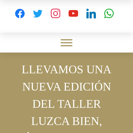
Skip
to
facebook
twitter
instagram
youtube
linkedin
whatsapp
content
Toggle menu visibility.
LLEVAMOS UNA
NUEVA EDICIÓN
DEL TALLER
LUZCA BIEN,