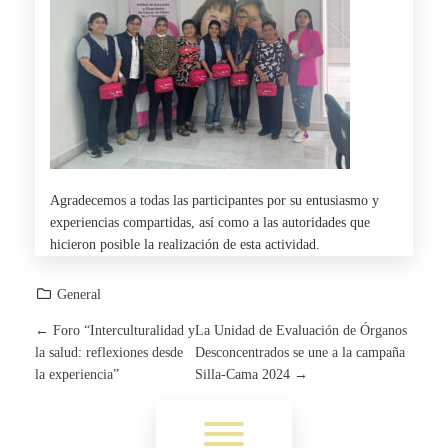
Agradecemos a todas las participantes por su entusiasmo y
experiencias compartidas, así como a las autoridades que
hicieron posible la realización de esta actividad.
General
←
Foro “Interculturalidad y
La Unidad de Evaluación de Órganos
P
la salud: reflexiones desde
Desconcentrados se une a la campaña
la experiencia”
Silla-Cama 2024
→
O
Toggle menu visibility.
S