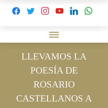
Skip
to
facebook
twitter
instagram
youtube
linkedin
whatsapp
content
Toggle menu visibility.
LLEVAMOS LA
POESÍA DE
ROSARIO
CASTELLANOS A