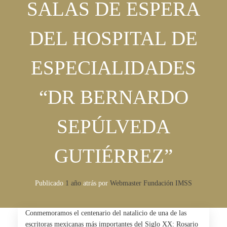
SALAS DE ESPERA
DEL HOSPITAL DE
ESPECIALIDADES
“DR BERNARDO
SEPÚLVEDA
GUTIÉRREZ”
Publicado
1 año
atrás
por 
Webmaster Fundación IMSS
Conmemoramos el centenario del natalicio de una de las
escritoras mexicanas más importantes del Siglo XX: Rosario