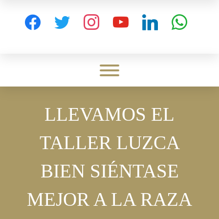
Skip
to
facebook
twitter
instagram
youtube
linkedin
whatsapp
content
Toggle menu visibility.
LLEVAMOS EL
TALLER LUZCA
BIEN SIÉNTASE
MEJOR A LA RAZA