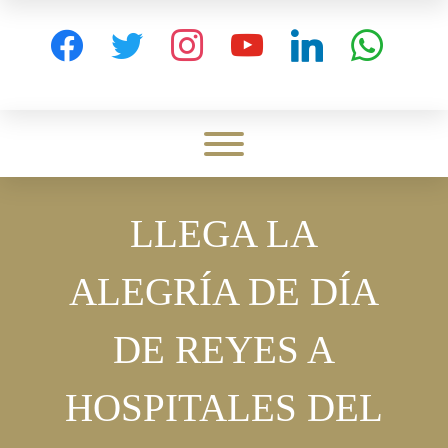
Skip
to
facebook
twitter
instagram
youtube
linkedin
whatsapp
content
Toggle menu visibility.
LLEGA LA
ALEGRÍA DE DÍA
DE REYES A
HOSPITALES DEL