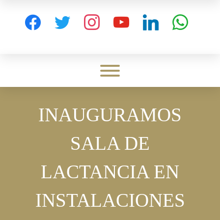
Skip
to
facebook
twitter
instagram
youtube
linkedin
whatsapp
content
Toggle menu visibility.
INAUGURAMOS
SALA DE
LACTANCIA EN
INSTALACIONES