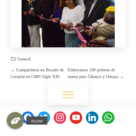
General
←
Compartimos un Bocado de
Elaboramos 100 prótesis de
P
Corazón en CMN Siglo XXI
mama para Tabasco y Oaxaca
→
O
Toggle menu visibility.
S
T
facebook
twitter
instagram
youtube
linkedin
whatsapp
N