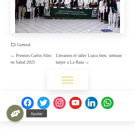
General
←
Premios Carlos Slim
Llevamos el taller Luzca bien, siéntase
P
en Salud 2025
mejor a La Raza
→
O
Toggle menu visibility.
S
T
facebook
twitter
instagram
youtube
linkedin
whatsapp
N
A