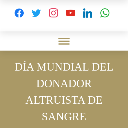
Skip
to
facebook
twitter
instagram
youtube
linkedin
whatsapp
content
Toggle menu visibility.
DÍA MUNDIAL DEL
DONADOR
ALTRUISTA DE
SANGRE