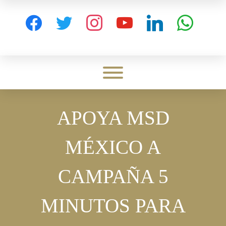
Skip
to
facebook
twitter
instagram
youtube
linkedin
whatsapp
content
Toggle menu visibility.
APOYA MSD
MÉXICO A
CAMPAÑA 5
MINUTOS PARA