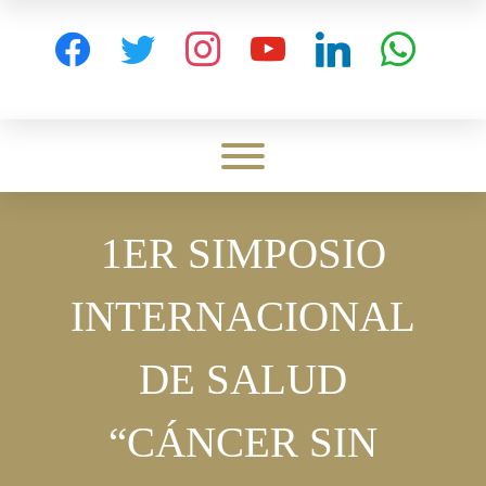
Skip
to
facebook
twitter
instagram
youtube
linkedin
whatsapp
content
Toggle menu visibility.
1ER SIMPOSIO
INTERNACIONAL
DE SALUD
“CÁNCER SIN