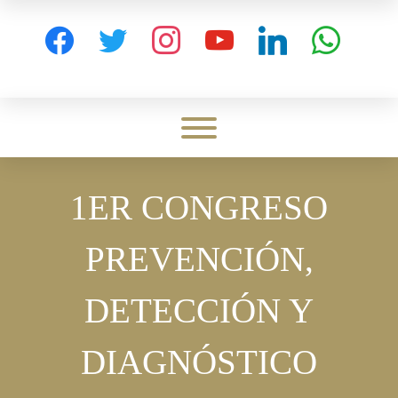
Skip
to
facebook
twitter
instagram
youtube
linkedin
whatsapp
content
Toggle menu visibility.
1ER CONGRESO
PREVENCIÓN,
DETECCIÓN Y
DIAGNÓSTICO