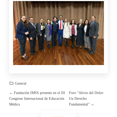
General
←
Fundación IMSS presente en el III
Foro “Alivio del Dolor:
P
Congreso Internacional de Educación
Un Derecho
Médica
Fundamental”
→
O
Toggle menu visibility.