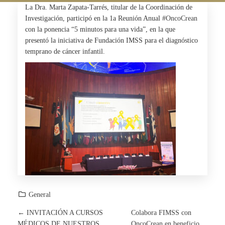
La Dra. Marta Zapata-Tarrés, titular de la Coordinación de
Investigación, participó en la 1a Reunión Anual
#OncoCrean
con la ponencia “5 minutos para una vida”, en la que
presentó la iniciativa de Fundación IMSS para el diagnóstico
temprano de cáncer infantil.
General
←
INVITACIÓN A CURSOS
Colabora FIMSS con
P
MÉDICOS DE NUESTROS
OncoCrean en beneficio