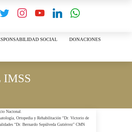
witter
instagram
youtube
linkedin
whatsapp
SPONSABILIDAD SOCIAL
DONACIONES
 IMSS
cio Nacional.
tología, Ortopedia y Rehabilitación “Dr. Victorio de
ialidades “Dr. Bernardo Sepúlveda Gutiérrez”
CMN