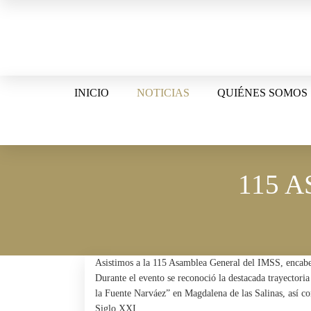
Skip
to
content
INICIO
NOTICIAS
QUIÉNES SOMOS
115 
Asistimos a la 115 Asamblea General del IMSS, encabe
Durante el evento se reconoció la destacada trayector
la Fuente Narváez” en Magdalena de las Salinas, así 
Siglo XXI
.